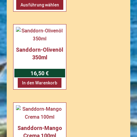
Dieses
Ausführung wählen
Produkt
weist
mehrere
Varianten
auf.
Sanddorn-Olivenöl
Die
350ml
Optionen
können
16,50
€
auf
der
In den Warenkorb
Produktseite
gewählt
werden
Sanddorn-Mango
Crema 100ml