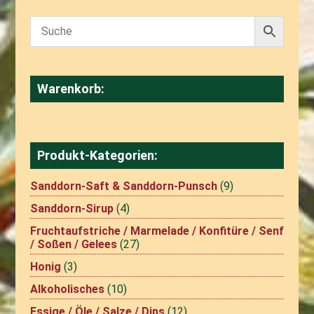
Warenkorb:
Produkt-Kategorien:
Sanddorn-Saft & Sanddorn-Punsch
(9)
Sanddorn-Sirup
(4)
Fruchtaufstriche / Marmelade / Konfitüre / Senf
/ Soßen / Gelees
(27)
Honig
(3)
Alkoholisches
(10)
Essige / Öle / Salze / Dips
(12)