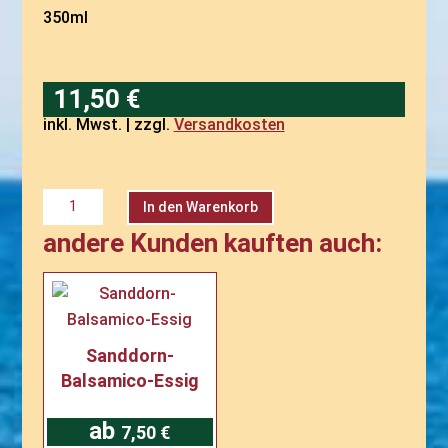
350ml
11,50
€
inkl. Mwst. | zzgl.
Versandkosten
Sanddorn-
A
In den Warenkorb
Essig
l
350ml
t
andere Kunden kauften auch:
Menge
e
r
n
a
t
i
Sanddorn-
v
Balsamico-Essig
e
:
ab
7,50
€