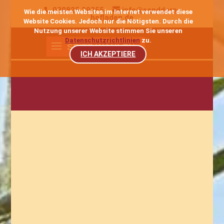
038825 29255
info@sanddorn-
Wie die meisten Websites im Internet verwendet diese
hofladen.de
Website Cookies. Jedoch nur die Nötigsten. Durch die
Nutzung unserer Website stimmen Sie unseren
Datenschutzrichtlinien
zu.
ICH AKZEPTIERE