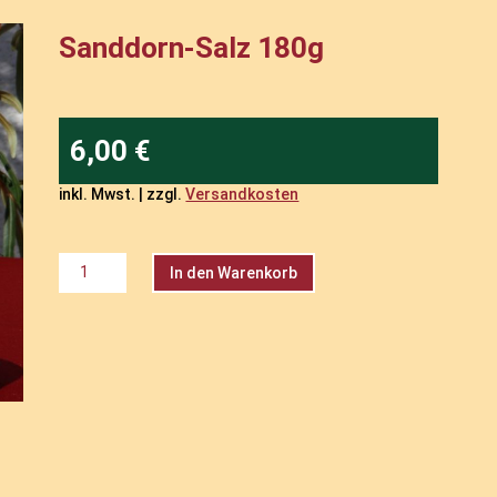
Sanddorn-Salz 180g
6,00
€
inkl. Mwst. | zzgl.
Versandkosten
Sanddorn-
A
In den Warenkorb
Salz
l
180g
t
Menge
e
r
n
a
t
i
v