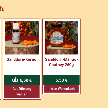
e
h:
:
Sanddorn-Kernöl
Sanddorn-Mango-
Chutney 260g
ab
6,50
€
6,50
€
Dieses
Dieses
Ausführung
In den Warenkorb
Produkt
Produkt
wählen
weist
weist
mehrere
mehrere