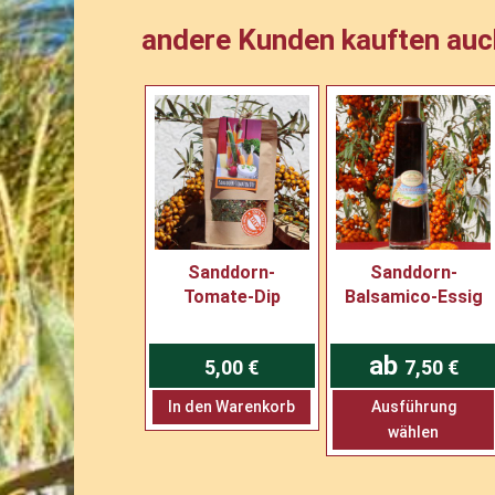
andere Kunden kauften auc
Sanddorn-
Sanddorn-
Tomate-Dip
Balsamico-Essig
ab
5,00
€
7,50
€
In den Warenkorb
Ausführung
wählen