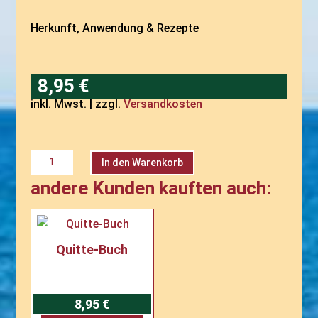
Herkunft, Anwendung & Rezepte
8,95
€
inkl. Mwst. | zzgl.
Versandkosten
Sanddornbuch
A
In den Warenkorb
Menge
l
t
andere Kunden kauften auch:
e
r
n
a
t
Quitte-Buch
i
v
e
:
8,95
€