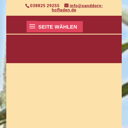
038825 29255
info@sanddorn-
hofladen.de