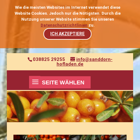
Wie die meisten Websites im Internet verwendet diese
Website Cookies. Jedoch nur die Nötigsten. Durch die
Nutzung unserer Website stimmen Sie unseren
Datenschutzrichtlinien
zu.
ICH AKZEPTIERE
038825 29255
info@sanddorn-
hofladen.de