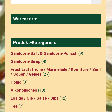
Optionen
können
auf
Warenkorb:
der
Produktseite
gewählt
werden
Produkt-Kategorien:
Sanddorn-Saft & Sanddorn-Punsch
(9)
Sanddorn-Sirup
(4)
Fruchtaufstriche / Marmelade / Konfitüre / Senf
/ Soßen / Gelees
(27)
Honig
(3)
Alkoholisches
(10)
Essige / Öle / Salze / Dips
(12)
Tee
(7)