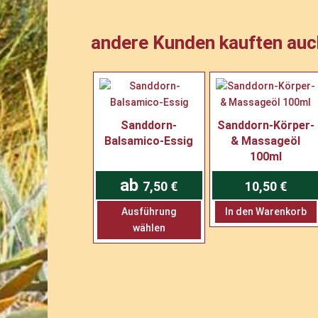
andere Kunden kauften auc
Sanddorn-
Sanddorn-Körper-
Balsamico-Essig
& Massageöl
100ml
ab
7,50
€
10,50
€
Dieses
Ausführung
In den Warenkorb
Produkt
wählen
weist
mehrere
Varianten
auf.
Die