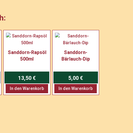
l
t
h:
e
r
n
a
t
i
Sanddorn-Rapsöl
Sanddorn-
v
500ml
Bärlauch-Dip
e
:
13,50
€
5,00
€
In den Warenkorb
In den Warenkorb