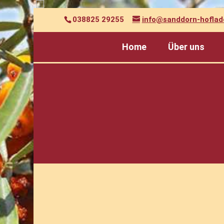
038825 29255
info@sanddorn-hoflad
Home
Über uns